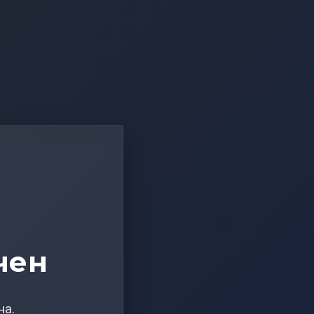
чен
на.