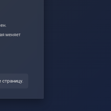
чен.
рая меняет
 страницу.