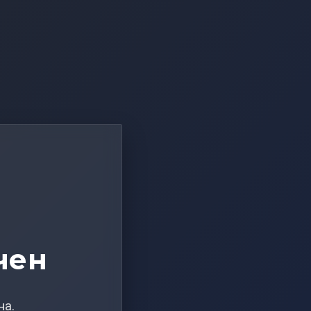
чен
на.