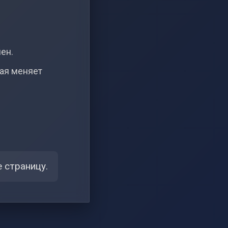
чен.
рая меняет
 страницу.