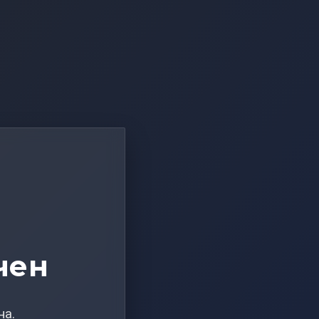
чен
на.