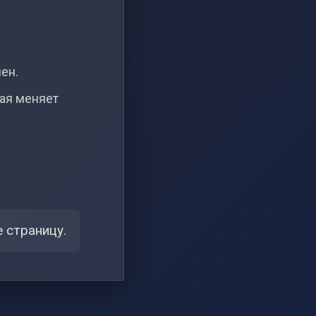
чен.
рая меняет
 страницу.