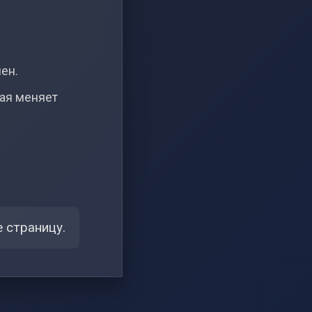
чен.
рая меняет
 страницу.