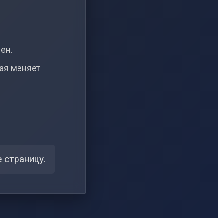
чен.
рая меняет
 страницу.