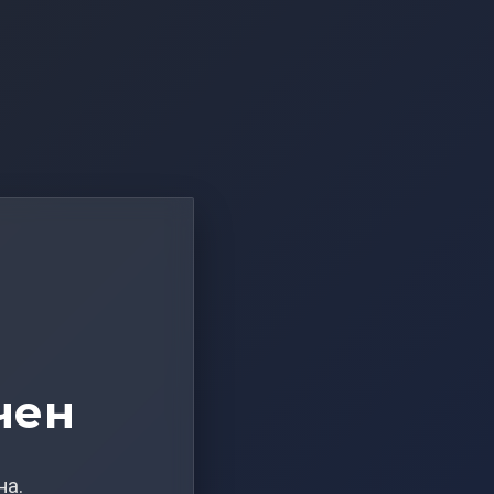
чен
на.