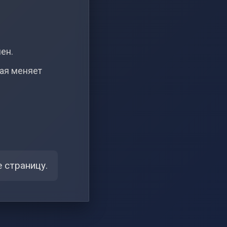
чен.
рая меняет
 страницу.