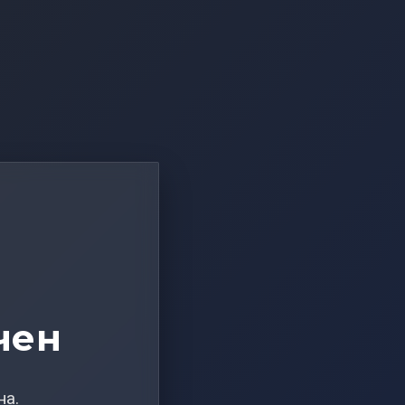
чен
на.