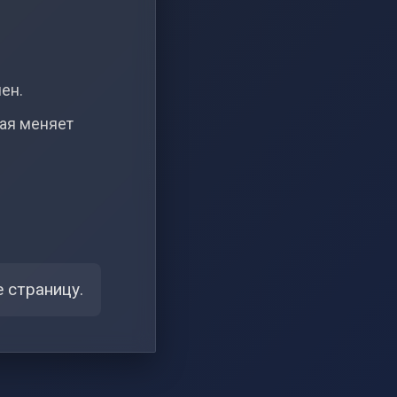
чен.
рая меняет
 страницу.