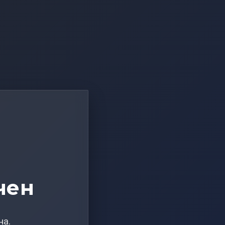
чен
на.